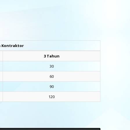
 Kontraktor
3 Tahun
30
60
90
120