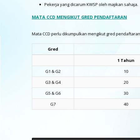
Pekerja yang dicarum KWSP oleh majikan sahaja.
MATA CCD MENGIKUT GRED PENDAFTARAN
Mata CCD perlu dikumpulkan mengikut gred pendaftaran d
Gred
1 Tahun
G1 & G2
10
G3 & G4
20
G5 & G6
30
G7
40